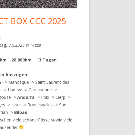
CT BOX CCC 2025
upt-
tenleiste
:
ag, 7.6.2025 in Nizza
6km | 28.880hm | 13 Tagen
 in Auszügen:
a
–> Manosque -> Saint Laurent des
s -> Lodeve -> Carcasonne ->
agouse ->
Andorra
-> Foix -> Cierp ->
es -> Issor -> Roncesvalles -> San
tian ->
Bilbao
schen viele schöne Pässe sowie viele
tausender