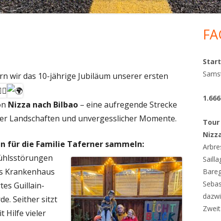
FA
Ha
Sei
Start
Samst
rn wir das 10-jährige Jubiläum unserer ersten
1.66
on
Nizza nach Bilbao
– eine aufregende Strecke
er Landschaften und unvergesslicher Momente.
Tour
Nizz
n für die Familie Taferner sammeln:
Arbre
fühlsstörungen
Saill
s Krankenhaus
Bareg
Sebas
tes Guillain-
dazwi
e. Seither sitzt
Zwei
t Hilfe vieler