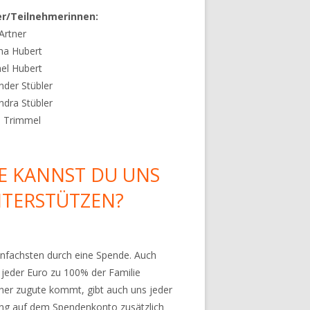
er/Teilnehmerinnen:
 Artner
na Hubert
el Hubert
nder Stübler
ndra Stübler
s Trimmel
E KANNST DU UNS
TERSTÜTZEN?
nfachsten durch eine Spende. Auch
jeder Euro zu 100% der Familie
ner zugute kommt, gibt auch uns jeder
ng auf dem Spendenkonto zusätzlich