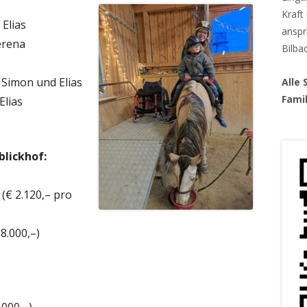
Kraft
Elias
anspr
erena
Bilba
 Simon und Elias
Alle
Fami
Elias
blickhof:
(€ 2.120,– pro
8.000,–)