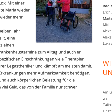
ck. Mit einer
Radl
nte Maria wieder
Erich
 wieder mehr
Marti
Micha
selben Jahr
Alexa
Alexa
lt, eine
Luka
s einen
rankenhaustermine zum Alltag und auch er
pezifischen Einschränkungen viele Therapien.
WI
erer Legastheniker und kämpft am meisten damit,
UN
e Erkrankungen mehr Aufmerksamkeit benötigen.
nd auch körperlichen Belastung für die
viel Geld, das von der Familie nur schwer
Am Ei
wenn 
Tafer
Einga