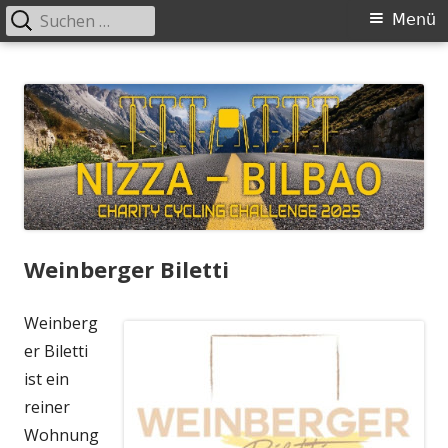
Suchen
Primäres
Menü
nach:
Menü
Springe
Charity Cycling Challenge
Nizza – Bilbao 2025
zum
Inhalt
Weinberger Biletti
Weinberg
er Biletti
ist ein
reiner
Wohnung