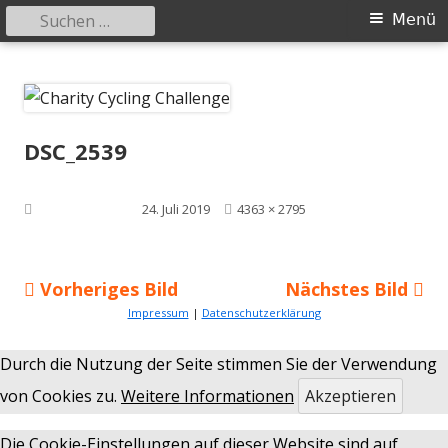
Suchen
Primäres
Menü
nach:
Menü
Springe
Charity Cycling Challenge
Nizza – Bilbao 2025
zum
Inhalt
DSC_2539
Volle
Veröffentlicht am
24. Juli 2019
4363 × 2795
Größe
Vorheriges Bild
Nächstes Bild
Impressum
|
Datenschutzerklärung
Durch die Nutzung der Seite stimmen Sie der Verwendung
von Cookies zu.
Weitere Informationen
Akzeptieren
Die Cookie-Einstellungen auf dieser Website sind auf