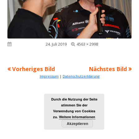
Volle
Veröffentlicht am
24. Juli 2019
4563 × 2998
Größe
Vorheriges Bild
Nächstes Bild
Impressum
|
Datenschutzerklärung
Durch die Nutzung der Seite
stimmen Sie der
Verwendung von Cookies
zu.
Weitere Informationen
Akzeptieren