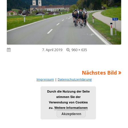
Volle
Veröffentlicht am
7. April 2019
960 × 635
Größe
Nächstes Bild
Impressum
|
Datenschutzerklärung
Durch die Nutzung der Seite
stimmen Sie der
Verwendung von Cookies
zu.
Weitere Informationen
Akzeptieren