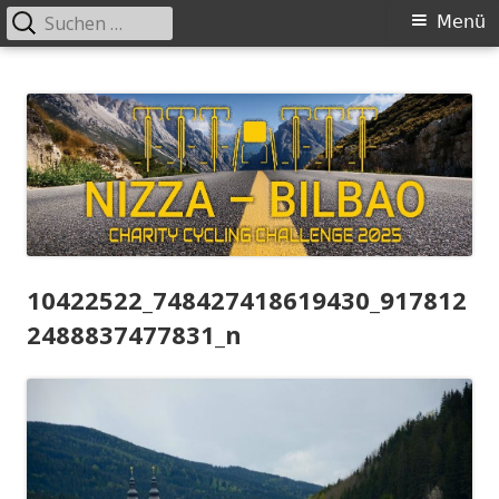
Suchen
Primäres
Menü
nach:
Menü
Springe
Charity Cycling Challenge
Nizza – Bilbao 2025
zum
Inhalt
10422522_748427418619430_917812
2488837477831_n