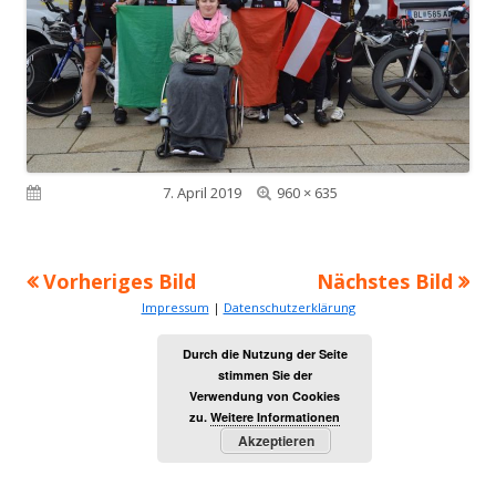
Volle
Veröffentlicht am
7. April 2019
960 × 635
Größe
Vorheriges Bild
Nächstes Bild
Impressum
|
Datenschutzerklärung
Durch die Nutzung der Seite
stimmen Sie der
Verwendung von Cookies
zu.
Weitere Informationen
Akzeptieren