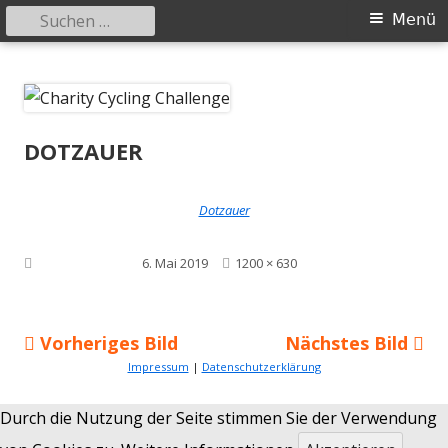
Suchen
Primäres
Menü
nach:
Menü
Springe
Charity Cycling Challenge
Nizza – Bilbao 2025
zum
Inhalt
DOTZAUER
Dotzauer
Volle
Veröffentlicht am
6. Mai 2019
1200 × 630
Größe
Vorheriges Bild
Nächstes Bild
Impressum
|
Datenschutzerklärung
Durch die Nutzung der Seite stimmen Sie der Verwendung